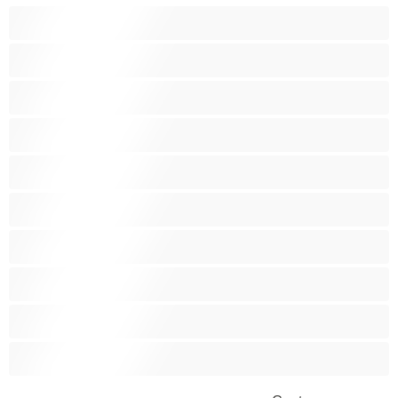
Analny
Biseksualny
Heteroseksualny
Homoseksualny
Najlepsze do prywatnych
Pary
Studentki
Umięśnione
Wielki penis
Włochaci