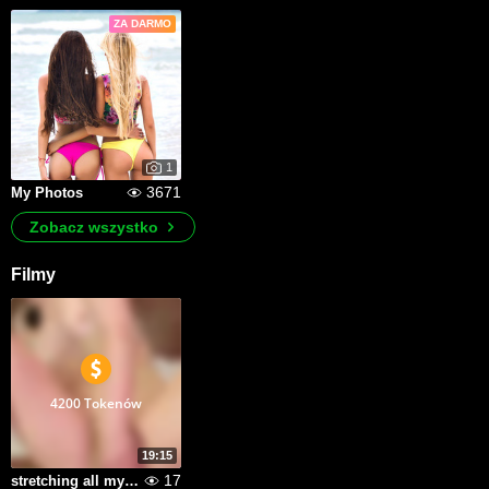
ZA DARMO
1
3671
My Photos
Zobacz wszystko
Filmy
4200 Tokenów
19:15
17
stretching all my holes hard to get crazy orgazm