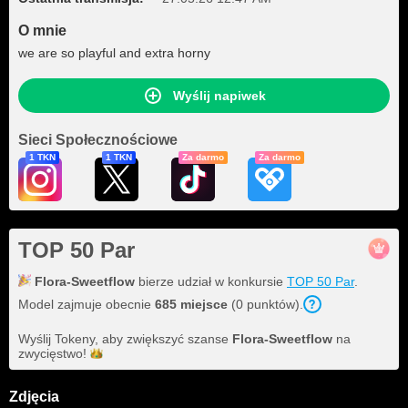
O mnie
we are so playful and extra horny
Wyślij napiwek
Sieci Społecznościowe
1 TKN
1 TKN
Za darmo
Za darmo
TOP 50 Par
Flora-Sweetflow
bierze udział w konkursie
TOP 50 Par
.
Model zajmuje obecnie
685 miejsce
(0 punktów).
Wyślij Tokeny, aby zwiększyć szanse
Flora-Sweetflow
na
zwycięstwo!
Zdjęcia