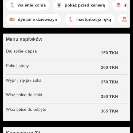
walenie konia
pokaz przed kamerą
stym
dymanie dziewczyn
masturbacja ręką
s
Menu napiwków
Daj sobie klapsa
150 TKN
Pokaż stopy
200 TKN
Wypnij się jak suka
250 TKN
Włóż palce do cipki
350 TKN
Włóż palce do odbytu
365 TKN
Komentarze (0)