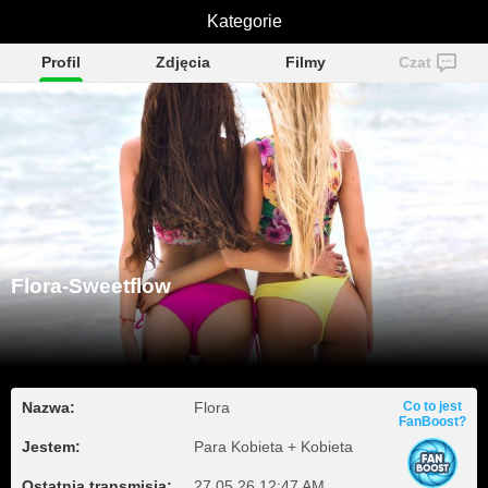
Flora-Sweetflow
Kategorie
Profil
Zdjęcia
Filmy
Czat
Flora-Sweetflow
Nazwa:
Flora
Co to jest
FanBoost?
Jestem:
Para Kobieta + Kobieta
Ostatnia transmisja:
27.05.26 12:47 AM