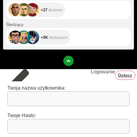
+27
śledzeni
+8K
Śledzący
+8K
śledzących
Logowanie
Dołącz
Twoja nazwa użytkownika:
Twoje Hasło: