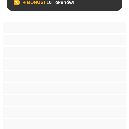
+ BONUS!
10 Tokenów!
Analny
Biseksualny
Heteroseksualny
Homoseksualny
Najlepsze do prywatnych
Pary
Studentki
Umięśnione
Wielki penis