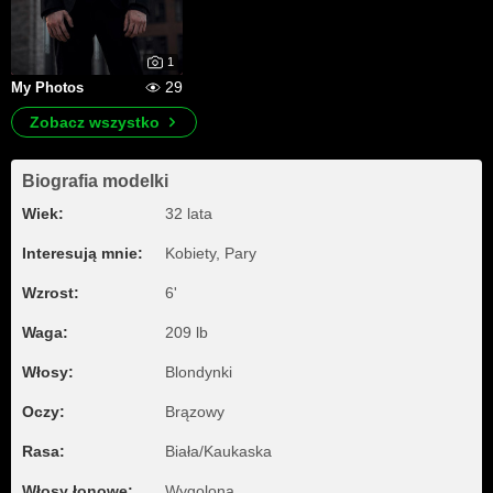
1
29
My Photos
Zobacz wszystko
Biografia modelki
Wiek:
32 lata
Interesują mnie:
Kobiety, Pary
Wzrost:
6'
Waga:
209 lb
Włosy:
Blondynki
Oczy:
Brązowy
Rasa:
Biała/Kaukaska
Włosy łonowe:
Wygolona