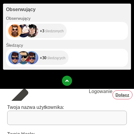
Obserwujący
+3
Obserwujący
+3
śledzonych
+30
Śledzący
+30
śledzących
Logowanie
Dołącz
Twoja nazwa użytkownika: