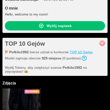
O mnie
Hello, welcome to my room!
Wyślij napiwek
TOP 10 Gejów
Polkilo1992
bierze udział w konkursie
TOP 10 Gejów
.
Model zajmuje obecnie
925 miejsce
(0 punktów).
Wyślij Tokeny, aby zwiększyć szanse
Polkilo1992
na
zwycięstwo!
Zdjęcia
ZA DARMO