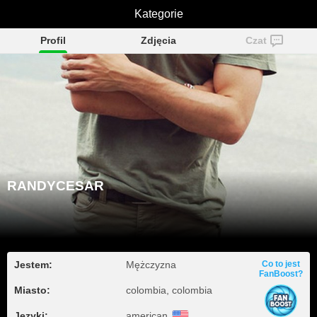
RANDYCESAR
Kategorie
Profil
Zdjęcia
Czat
RANDYCESAR
Jestem:
Mężczyzna
Co to jest
FanBoost?
Miasto:
colombia, colombia
Języki:
american