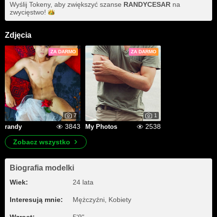
Wyślij Tokeny, aby zwiększyć szanse
RANDYCESAR
na
zwycięstwo!
Zdjęcia
ZA DARMO
ZA DARMO
7
1
3843
2538
randy
My Photos
Zobacz wszystko
Biografia modelki
Wiek:
24 lata
Interesują mnie:
Mężczyźni, Kobiety