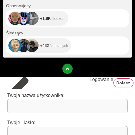
+1.8K
Obserwujący
+1.8K
śledzeni
+432
Śledzący
+432
śledzących
Logowanie
Dołącz
Twoja nazwa użytkownika:
Twoje Hasło: