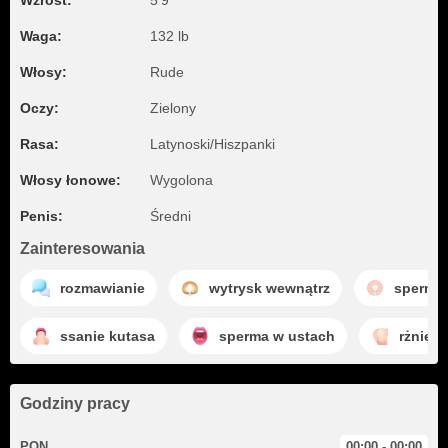
Wzrost:
5'9"
Waga:
132 lb
Włosy:
Rude
Oczy:
Zielony
Rasa:
Latynoski/Hiszpanki
Włosy łonowe:
Wygolona
Penis:
Średni
Zainteresowania
rozmawianie
wytrysk wewnątrz
sperma
ssanie kutasa
sperma w ustach
rżnięc
Godziny pracy
PON
00:00 - 00:00