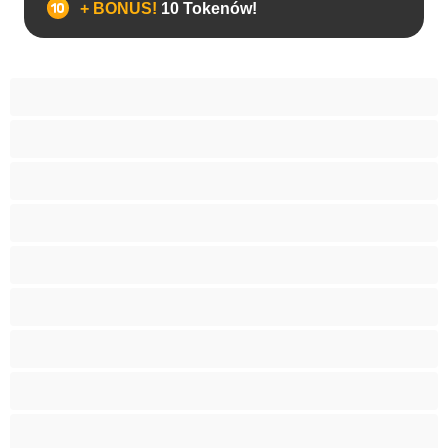
+ BONUS!
10 Tokenów!
Analny
Biseksualny
Heteroseksualny
Homoseksualny
Najlepsze do prywatnych
Pary
Studentki
Umięśnione
Wielki penis