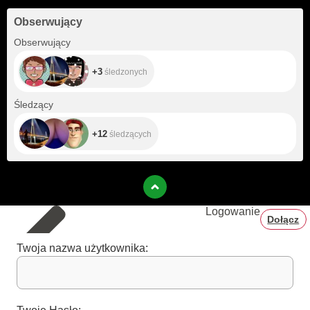
Obserwujący
+3
Obserwujący
+3
śledzonych
+12
Śledzący
+12
śledzących
Logowanie
Dołącz
Twoja nazwa użytkownika: