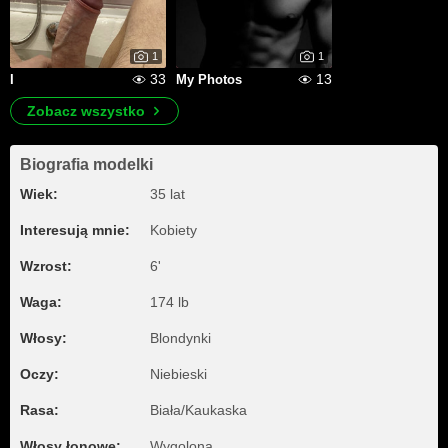
1
1
33
13
I
My Photos
Zobacz wszystko
Biografia modelki
Wiek:
35 lat
Interesują mnie:
Kobiety
Wzrost:
6'
Waga:
174 lb
Włosy:
Blondynki
Oczy:
Niebieski
Rasa:
Biała/Kaukaska
Włosy łonowe:
Wygolona