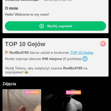
O mnie
Hello! Welcome to my room!
Wyślij napiwek
TOP 10 Gejów
RedBull785
bierze udział w konkursie
TOP 10 Gejów
.
Model zajmuje obecnie
948 miejsce
(0 punktów).
Wyślij Tokeny, aby zwiększyć szanse
RedBull785
na
zwycięstwo!
Zdjęcia
ZA DARMO
ZA DARMO