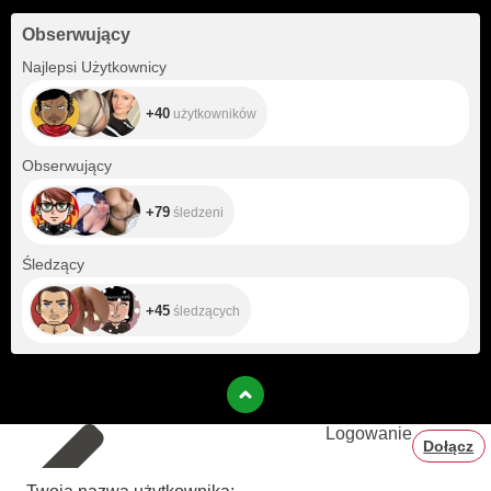
Obserwujący
+40
Najlepsi Użytkownicy
+40
użytkowników
+79
Obserwujący
+79
śledzeni
+45
Śledzący
+45
śledzących
Logowanie
Dołącz