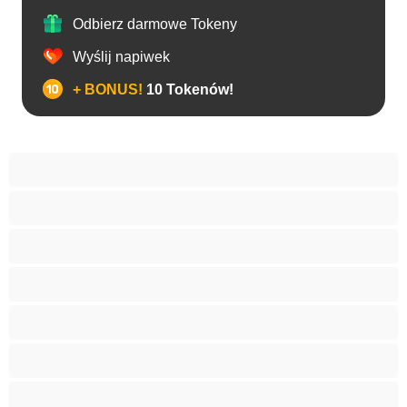
Odbierz darmowe Tokeny
Wyślij napiwek
+ BONUS!
10 Tokenów!
Analny
Biseksualny
Heteroseksualny
Homoseksualny
Najlepsze do prywatnych
Pary
Studentki