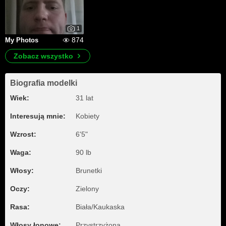
1
874
My Photos
Zobacz wszystko
Biografia modelki
Wiek:
31 lat
Interesują mnie:
Kobiety
Wzrost:
6'5"
Waga:
90 lb
Włosy:
Brunetki
Oczy:
Zielony
Rasa:
Biała/Kaukaska
Włosy łonowe:
Przystrzyżona