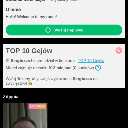
O mnie
Hello! Welcome to my room!
Wyślij napiwek
TOP 10 Gejów
Sergiozas
bierze udział w konkursie
TOP 10 Gejów
.
Model zajmuje obecnie
912 miejsce
(0 punktów).
Wyślij Tokeny, aby zwiększyć szanse
Sergiozas
na
zwycięstwo!
Zdjęcia
ZA DARMO